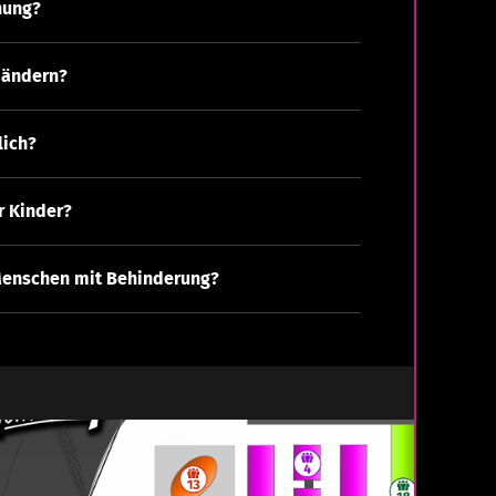
nung?
 ändern?
lich?
r Kinder?
Menschen mit Behinderung?