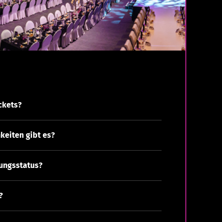
ckets?
eiten gibt es?
lungsstatus?
?