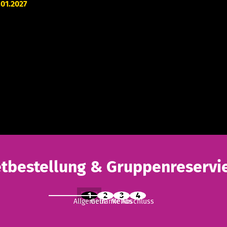
.01.2027
etbestellung & Gruppenreservi
1
2
3
4
Allgemein
Getränke
Menüs
Abschluss