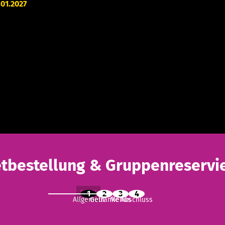
.01.2027
etbestellung & Gruppenreservi
1
2
3
4
Allgemein
Getränke
Menüs
Abschluss