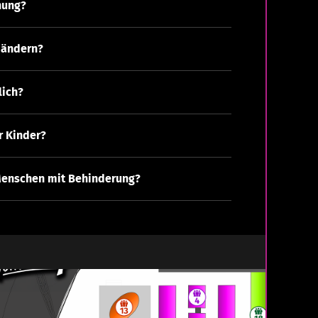
nung?
 ändern?
lich?
r Kinder?
Menschen mit Behinderung?